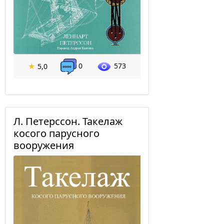
0
573
★
5,0
Л. Петерссон. Такелаж
косого парусного
вооружения