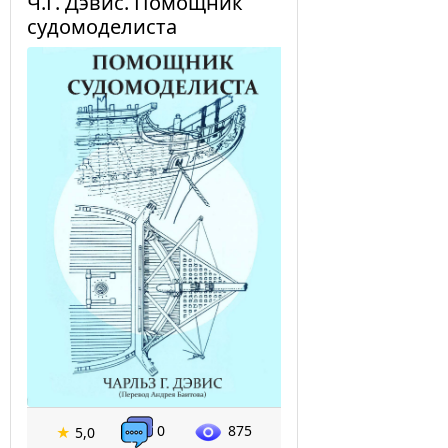
Ч.Г. Дэвис. Помощник
судомоделиста
0
875
★
5,0