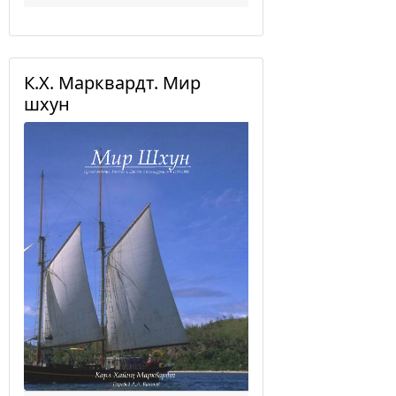
К.Х. Марквардт. Мир
шхун