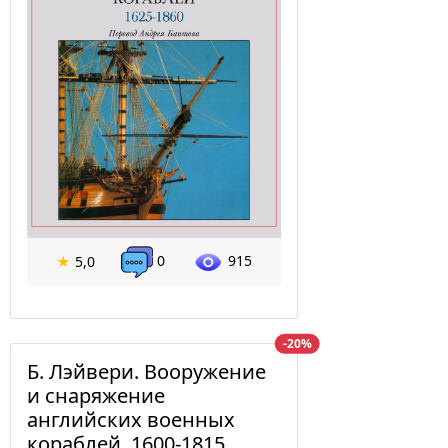
0
915
★
5,0
-20%
Б. Лэйвери. Вооружение
и снаряжение
английских военных
кораблей, 1600-1815