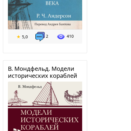
2
410
★
5,0
В. Мондфельд. Модели
исторических кораблей