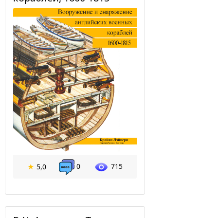
0
715
★
5,0