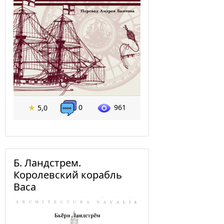
0
961
★
5,0
Б. Ландстрем.
Королевский корабль
Васа