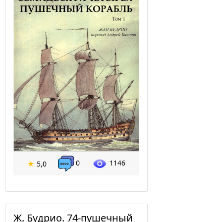
0
1146
★
5,0
Ж. Будрио. 74-пушечный