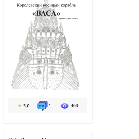
1
463
★
5,0