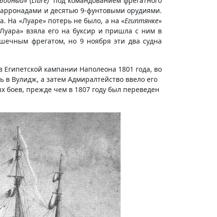
бодный
» (
Libre)
под командованием фрегатного
арронадами и десятью 9-фунтовыми орудиями.
 На «Луаре» потерь не было, а на «
Египтянке
»
Луара» взяла его на буксир и пришла с ним в
шечным фрегатом, но 9 ноября эти два судна
 в Египетской кампании Наполеона 1801 года, во
ь в Вулидж, а затем Адмиралтейство ввело его
ых боев, прежде чем в 1807 году был переведен