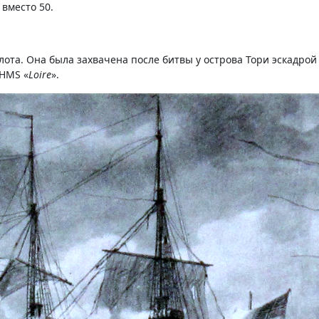
 вместо 50.
ота. Она была захвачена после битвы у острова Тори эскадрой
 HMS «
Loire
».