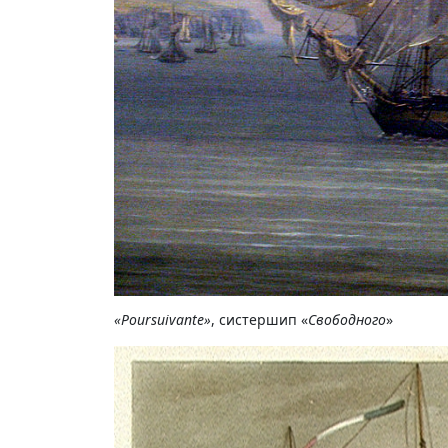
«Poursuivante»
, систершип «
Свободного
»