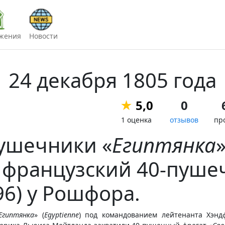
жения
Новости
24 декабря 1805 года
★
5,0
0
1 оценка
отзывов
пр
пушечники «
Египтянка
»
и французский 40-пуш
96) у Рошфора.
Египтянка
» (
Egyptienne
) под командованием лейтенанта Хэн