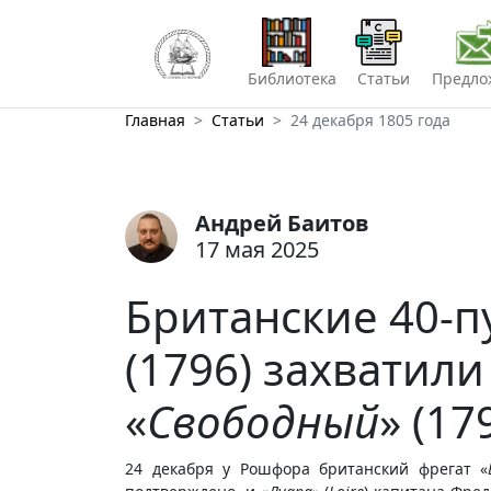
Библиотека
Статьи
Предло
Главная
Статьи
24 декабря 1805 года
Андрей Баитов
17 мая 2025
Британские 40-
(1796) захватил
«
Свободный
» (17
24 декабря у Рошфора британский фрегат «