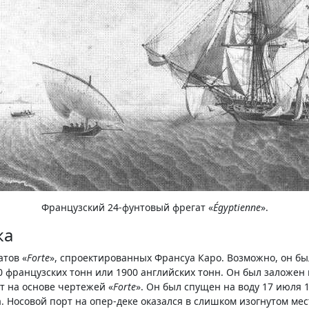
Французский 24-фунтовый фрегат «
Égyptienne
».
ка
атов «
Forte
», спроектированных Франсуа Каро. Возможно, он бы
ранцузских тонн или 1900 английских тонн. Он был заложен в 
т на основе чертежей «
Forte
». Он был спущен на воду 17 июля 1
а. Носовой порт на опер-деке оказался в слишком изогнутом ме