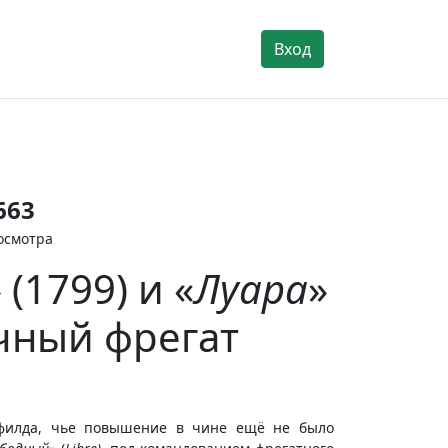
Вход
663
осмотра
 (1799) и «
Луара
»
ечный фрегат
дфилда, чье повышение в чине ещё не было