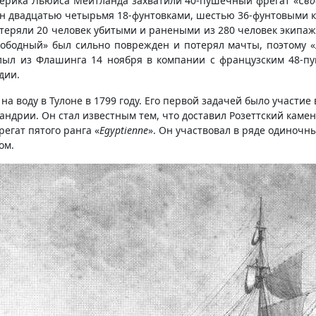
дерика Льюиса Мейтланда захватили 40-пушечный фрегат «
Сво
н двадцатью четырьмя 18-фунтовками, шестью 36-фунтовыми к
еряли 20 человек убитыми и ранеными из 280 человек экипажа.
вободный» был сильно поврежден и потерял мачты, поэтому «
плыл из Флашинга 14 ноября в компании с французским 48-пу
дии.
а воду в Тулоне в 1799 году. Его первой задачей было участие
андрии. Он стал известным тем, что доставил Розеттский камен
егат пятого ранга «
Egyptienne
». Он участвовал в ряде одиночн
ом.