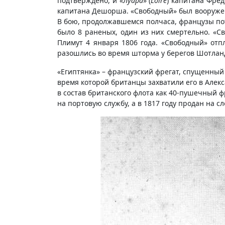
подтверждено, и «
Луара
» (
Loire
) капитана Фре
капитана Дешорша. «Свободный» был вооруже
В бою, продолжавшемся полчаса, французы пот
было 8 раненых, один из них смертельно. «С
Плимут 4 января 1806 года. «Свободный» от
разошлись во время шторма у берегов Шотлан
«Египтянка» – французский фрегат, спущенный н
время которой британцы захватили его в Алекс
в состав британского флота как 40-пушечный фр
на портовую службу, а в 1817 году продан на сл