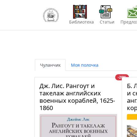
Библиотека
Статьи
Предло
Чуланчик
Моя полочка
-20%
Дж. Лис. Рангоут и
Б. 
такелаж английских
и 
военных кораблей, 1625-
ан
1860
кор