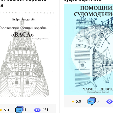
са
0
★
5,0
1
461
★
5,0