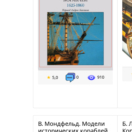
0
910
★
5,0
В. Мондфельд. Модели
Б. 
исторических кораблей
Ко