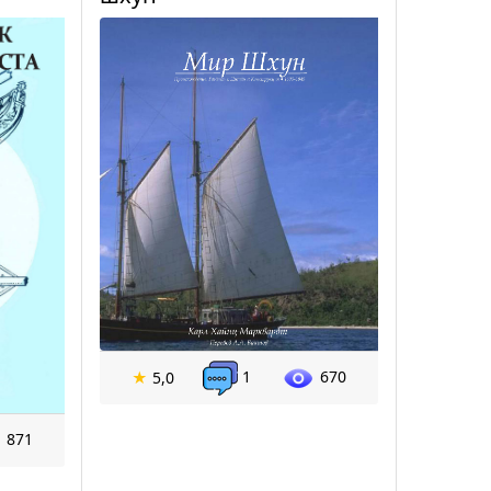
1
670
★
5,0
871