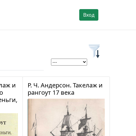
Вход
елаж и
Р. Ч. Андерсон. Такелаж и
о
рангоут 17 века
еньги,