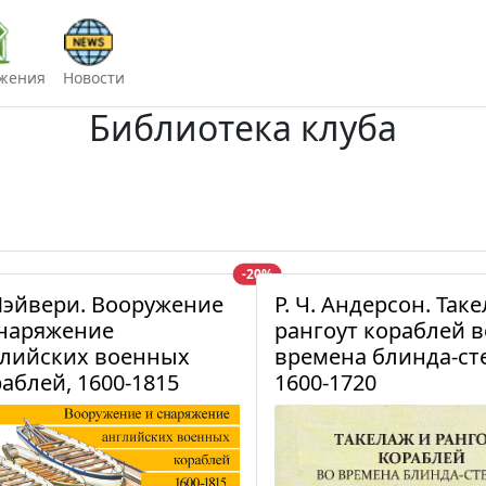
жения
Новости
Библиотека клуба
-20%
Лэйвери. Вооружение
Р. Ч. Андерсон. Так
снаряжение
рангоут кораблей в
глийских военных
времена блинда-ст
аблей, 1600-1815
1600-1720