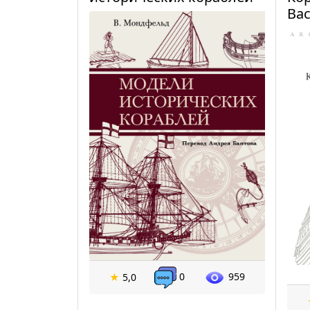
Ва
0
959
★
5,0