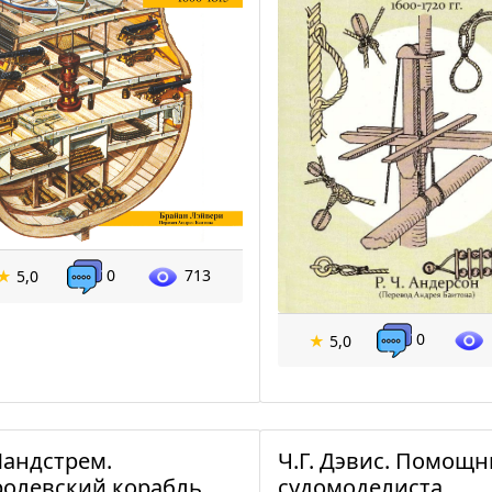
0
713
★
5,0
0
★
5,0
Ландстрем.
Ч.Г. Дэвис. Помощн
ролевский корабль
судомоделиста