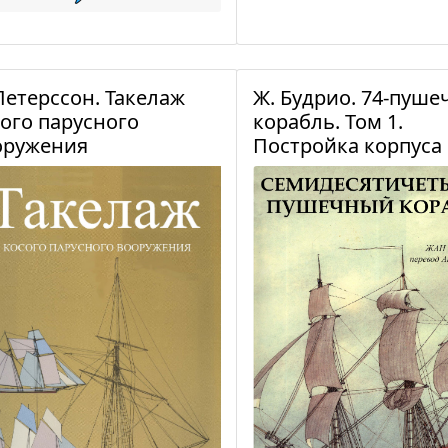
Петерссон. Такелаж
Ж. Будрио. 74-пуш
ого парусного
корабль. Том 1.
оружения
Постройка корпуса