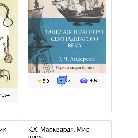
2
409
★
5,0
1354
ик
К.Х. Марквардт. Мир
шхун