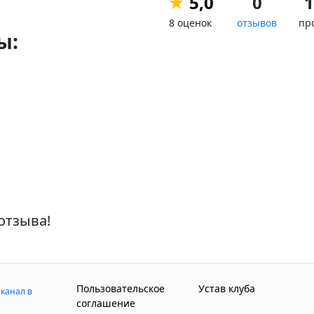
★
5,0
0
1
8 оценок
отзывов
пр
ы:
отзыва!
Пользовательское
Устав клуба
канал в
соглашение