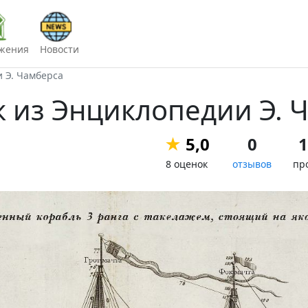
жения
Новости
 Э. Чамберса
 из Энциклопедии Э. 
★
5,0
0
1
8 оценок
отзывов
пр