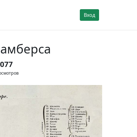
Вход
Чамберса
077
осмотров