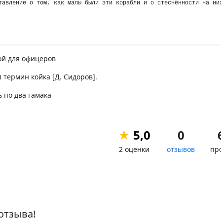
тавление о том, как малы были эти корабли и о стеснённости на ни
ой для офицеров
 термин койка [Д. Сидоров].
ь по два гамака
★
5,0
0
2 оценки
отзывов
пр
отзыва!