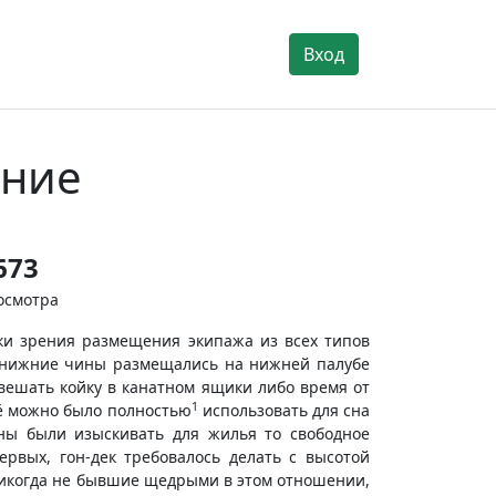
Вход
ение
673
осмотра
ки зрения размещения экипажа из всех типов
се нижние чины размещались на нижней палубе
вешать койку в канатном ящики либо время от
1
её можно было полностью
использовать для сна
ны были изыскивать для жилья то свободное
ервых, гон-дек требовалось делать с высотой
 никогда не бывшие щедрыми в этом отношении,