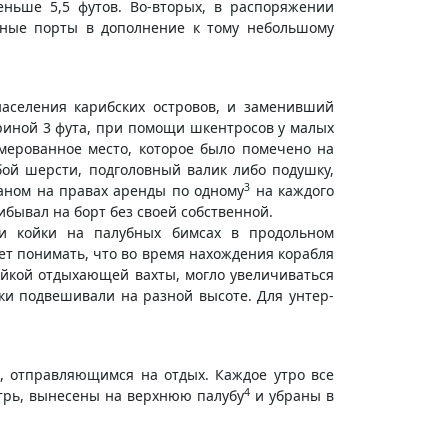
ньше 5,5 футов. Во-вторых, в распоряжении
ийные порты в дополнение к тому небольшому
населения карибских островов, и заменивший
риной 3 фута, при помощи шкентросов у малых
мерованное место, которое было помечено на
бой шерсти, подголовный валик либо подушку,
3
маном на правах аренды по одному
на каждого
ибывал на борт без своей собственной.
и койки на палубных бимсах в продольном
ет понимать, что во время нахождения корабля
койкой отдыхающей вахты, могло увеличиваться
йки подвешивали на разной высоте. Для унтер-
м, отправляющимся на отдых. Каждое утро все
4
утрь, вынесены на верхнюю палубу
и убраны в