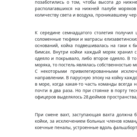
позаботились о том, чтобы высота до нижн
располагавшихся на нижней палубе моряков 
количеству света и воздуха, проникавшему ч
К середине семнадцатого столетия получил 
соломенные тюфяки и матрасы елизаветинских
оснований, койка подвешивалась на гаки к 
бимсах. Внутри койки каждый моряк хранил с
одеяло и покрывало, либо второе одеяло. В 
моряка, то постель являлась собственностью м
С некоторыми привилегированными исключ
направлении. В парусную эпоху на койку кажд
в море, когда какая-то часть команды всегда
почти в два раза. Но при стоянке в порту те
офицеров выделялось 28 дюймов пространства,
При смене вахт, заступающая вахта должна б
койки, за исключением больных членов коман
коечные пеналы, устроенные вдоль фальшборт