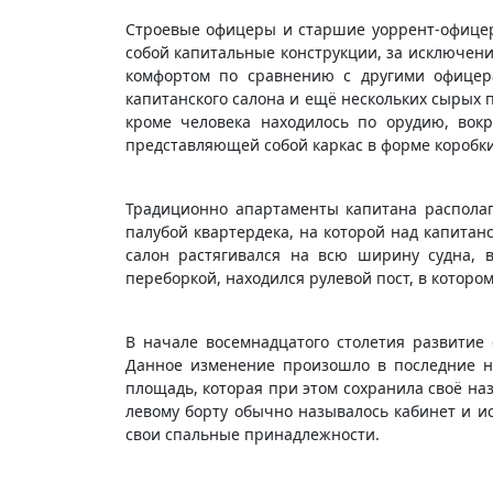
Строевые офицеры и старшие уоррент-офицеры
собой капитальные конструкции, за исключен
комфортом по сравнению с другими офицер
капитанского салона и ещё нескольких сырых 
кроме человека находилось по орудию, вокр
представляющей собой каркас в форме коробк
Традиционно апартаменты капитана располаг
палубой квартердека, на которой над капитан
салон растягивался на всю ширину судна, 
переборкой, находился рулевой пост, в которо
В начале восемнадцатого столетия развитие
Данное изменение произошло в последние не
площадь, которая при этом сохранила своё на
левому борту обычно называлось кабинет и и
свои спальные принадлежности.