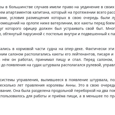
 в большинстве случаев имели право на уединение в своих 
ием апартаментов капитана, который на протяжении всего ра
ами, условия размещения которых в свою очередь были л
помещений на орлопе ниже ватерлинии, все каюты перед боем 
уг которого офицер должен был устраивать свой быт. Мно
и, обтянутый парусиной с постелью внутри и подвешенный к п
ались в кормовой части судна на опер-деке. Фактически эт
ским салоном располагались каюты его лейтенантов, писаря и
в нём он работал, принимал пищу и спал. Перед салоном,
м до появления на судах штурвала располагался рулевой, упра
 системы управления, вылившееся в появление штурвала, поз
сколько лет правления королевы Анны. Это в свою очеред
звание. Она была разделена продольной переборкой на два п
спользовалось для работы и приёма пищи, а в меньшее по пра