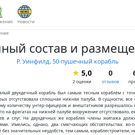
жения
Новости
ение
ный состав и размещ
Р. Уинфилд. 50-пушечный корабль
★
5,0
0
2 оценки
отзывов
пр
алый двухдечный корабль был самым тесным кораблём с точ
орых отсутствовала сплошная нижняя палуба. В сущности, в
рому количеству унтер-офицеров и внештатников разрешалось 
то на фрегатах на нижней палубе вооружение отсутствовало, 
ев и слуг. На двухдечных же кораблях члены экипажа долж
ями. Имелись, однако, два смягчающих обстоятельства: во-п
й без значительных неудобств, тем самым, кораблестроители,