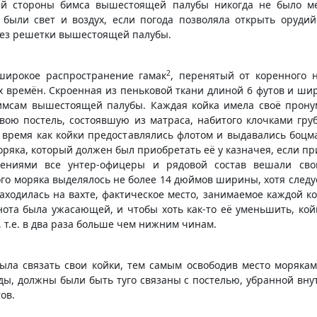
ей стороны бимса вышестоящей палубы никогда не было ме
были свет и воздух, если погода позволяла открыть оруд
ерез решетки вышестоящей палубы.
2
широкое распространение гамак
, перенятый от коренного 
 времён. Скроенная из пеньковой ткани длиной 6 футов и ши
бимсам вышестоящей палубы. Каждая койка имела своё прону
вою постель, состоявшую из матраса, набитого клочками гру
то время как койки предоставлялись флотом и выдавались боц
оряка, который должен был приобретать её у казначея, если пр
ениями все унтер-офицеры и рядовой состав вешали сво
ого моряка выделялось не более 14 дюймов ширины, хотя следу
 находилась на вахте, фактическое место, занимаемое каждой 
снота была ужасающей, и чтобы хоть как-то её уменьшить, ко
 т.е. в два раза больше чем нижним чинам.
ыла связать свои койки, тем самым освободив место моряка
ды, должны были быть туго связаны с постелью, убранной вн
ов.