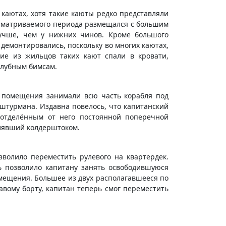
каютах, хотя такие каюты редко представляли
ссматриваемого периода размещался с большим
учше, чем у нижних чинов. Кроме большого
демонтировались, поскольку во многих каютах,
гие из жильцов таких кают спали в кровати,
алубным бимсам.
и помещения занимали всю часть корабля под
 штурмана. Издавна повелось, что капитанский
 отделённым от него постоянной поперечной
влявший колдерштоком.
волило переместить рулевого на квартердек.
ь позволило капитану занять освободившуюся
омещения. Большее из двух располагавшееся по
вому борту, капитан теперь смог переместить