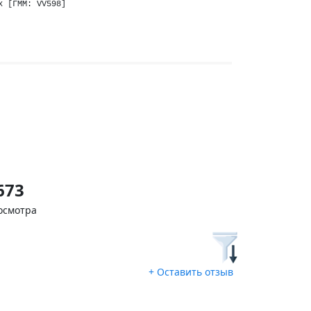
х [ГММ: VV598]
673
осмотра
+ Оставить отзыв