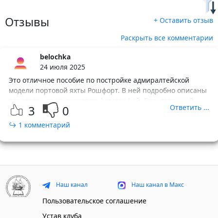
Отзывы
+ Оставить отзыв
Раскрыть все комментарии
belochka
24 июля 2025
Это отличное пособие по постройке адмиралтейской
модели портовой яхты Рошфорт. В ней подробно описаны
все этапы, со множеством фотографий. Единственный
3
0
Ответить ...
минус, что автор решил подробно не освещать создание
рангоута и такелажа. Осветил только некоторые моменты.
↪ 1 комментарий
Модель яхты Рошфорт довольно не сложна. Нет резьбы,
нет артиллерии, всего одна мачта. Чертежи французского
издательства Анкре отличные. Здесь же в Чуланчике есть
перевод инструкции к чертежам. Всем рекомендую.
Наш канал
Наш канал в Макс
Пользовательское соглашение
Устав клуба