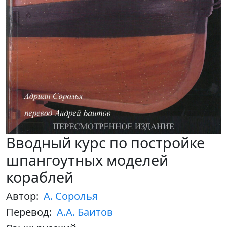
Вводный курс по постройке
шпангоутных моделей
кораблей
Автор:
А. Соролья
Перевод:
А.А. Баитов