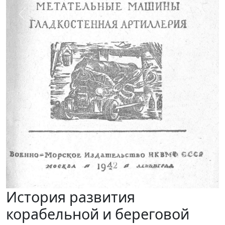
Предыдущий
След
История развития
корабельной и береговой