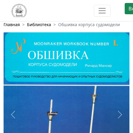
В
Главная
Библиотека
Обшивка корпуса судомодели
Предыдущий
След