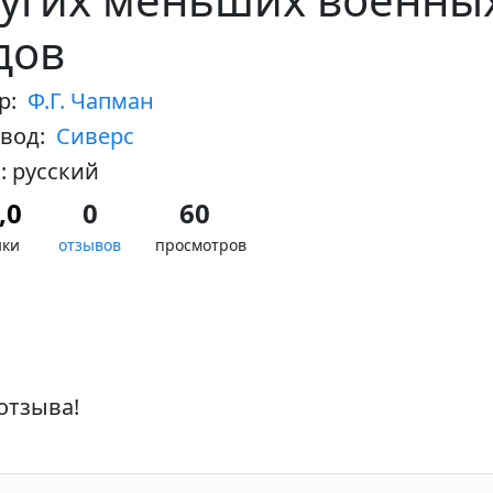
дов
ор:
Ф.Г. Чапман
евод:
Сиверс
: русский
,0
0
60
нки
отзывов
просмотров
отзыва!