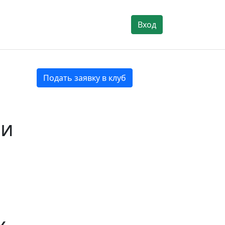
Вход
Подать заявку в клуб
ии
х