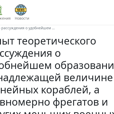
жения
Новости
о рассуждения о удобнейшем …
ыт теоретического
ссуждения о
обнейшем образован
надлежащей величине
нейных кораблей, а
вномерно фрегатов и
угих меньших военны