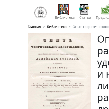
Библиотека
Статьи
Предло
Главная
Библиотека
Опыт теоретическог
Оп
ра
уд
и 
Предыдущий
Следующий
ли
ра
др