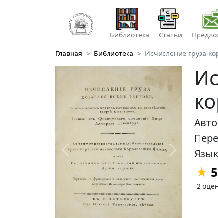
Библиотека
Статьи
Предло
Главная
Библиотека
Исчисление груза ко
Ис
ко
Авт
Пер
Язык
Предыдущий
Следующий
★
5
2 оце