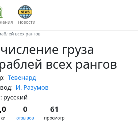
жения
Новости
раблей всех рангов
числение груза
раблей всех рангов
ор:
Тевенард
евод:
И. Разумов
: русский
,0
0
61
нки
отзывов
просмотр