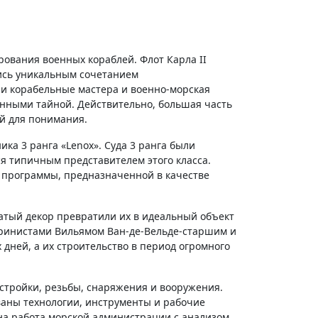
ования военных кораблей. Флот Карла II
лись уникальным сочетанием
ли корабельные мастера и военно-морская
анными тайной. Действительно, большая часть
й для понимания.
ка 3 ранга «Lenox». Суда 3 ранга были
 типичным представителем этого класса.
й программы, предназначенной в качестве
атый декор превратили их в идеальный объект
аринистами Вильямом Ван-де-Вельде-старшим и
дней, а их строительство в период огромного
стройки, резьбы, снаряжения и вооружения.
ваны технологии, инструменты и рабочие
на работа морской администрации с анализом