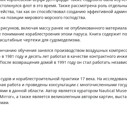
столкнулся флот в это время. Также рассмотрена роль отдельн
ейства, так как он способствовал созданию эффективной админ
 на позиции мирового морского господства.
исунков, включая массу ранее не опубликованного материала 
ое понимание кораблестроения эпохи паруса. Книга содержит 
асштабные чертежи для судомоделизма.
кончанию обучения занялся производством воздушных компрес
в 1981 году и десять лет работал в качестве контрактного ин
 После возвращения домой в 1991 году он стал работать неза
судов и кораблестроительной практики 17 века. На исследован
рная работа и проведены консультации с многочисленными го
 в данной области. Автор является куратором Nautical Museum 
Mirror», а также является великолепным автором картин, выставл
емам.