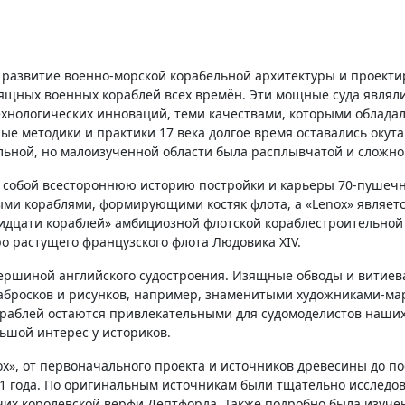
 развитие военно-морской корабельной архитектуры и проектир
зящных военных кораблей всех времён. Эти мощные суда явля
ехнологических инноваций, теми качествами, которыми облада
ые методики и практики 17 века долгое время оставались окут
льной, но малоизученной области была расплывчатой и сложно
я собой всестороннюю историю постройки и карьеры 70-пушечни
и кораблями, формирующими костяк флота, а «Lenox» является
ридцати кораблей» амбициозной флотской кораблестроительно
о растущего французского флота Людовика XIV.
вершиной английского судостроения. Изящные обводы и витиев
 набросков и рисунков, например, знаменитыми художниками-м
ораблей остаются привлекательными для судомоделистов наших 
ьшой интерес у историков.
x», от первоначального проекта и источников древесины до по
1 года. По оригинальным источникам были тщательно исследо
чих королевской верфи Дептфорда. Также подробно была изуче