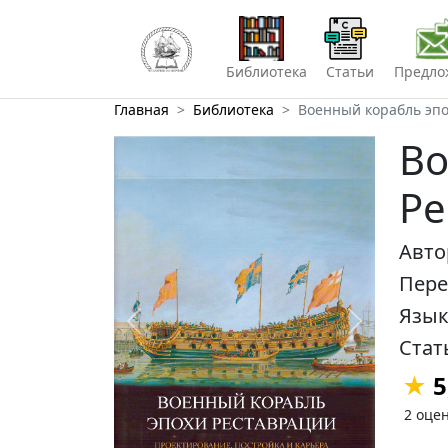
Библиотека
Статьи
Предло
Главная
Библиотека
Военный корабль эп
Во
Ре
Авт
Пер
Язык
Предыдущий
Следующий
Стат
★
5
2 оце