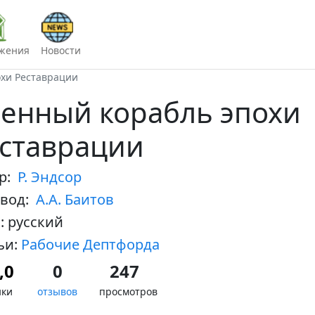
жения
Новости
охи Реставрации
енный корабль эпохи
ставрации
ор:
Р. Эндсор
евод:
А.А. Баитов
: русский
ьи:
Рабочие Дептфорда
,0
0
247
нки
отзывов
просмотров