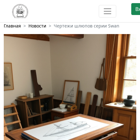
В
Главная
Новости
Чертежи шлюпов серии Swan