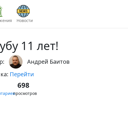
жения
Новости
убу 11 лет!
р:
Андрей Баитов
ка:
Перейти
698
нтариев
просмотров