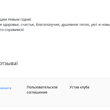
ющим Новым годом!
 здоровье, счастье, благополучие, душевное тепло, уют и но
его справимся!
отзыва!
Пользовательское
Устав клуба
канал в
соглашение