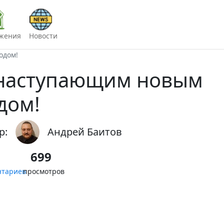
жения
Новости
одом!
наступающим новым
дом!
р:
Андрей Баитов
699
нтариев
просмотров