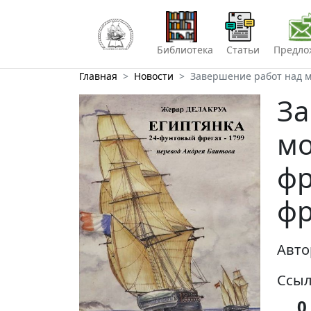
Библиотека
Статьи
Предло
Главная
Новости
Завершение работ над 
За
мо
фр
фр
Авто
Ссыл
0