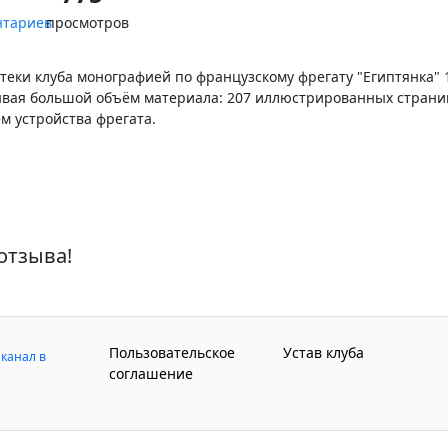
нтариев
просмотров
ки клуба монографией по французскому фрегату "Египтянка" 
тывая большой объём материала: 207 иллюстрированных страни
м устройства фрегата.
отзыва!
Пользовательское
Устав клуба
канал в
соглашение