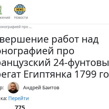
жения
Новости
монографией про …
вершение работ над
нографией про
анцузский 24-фунтов
егат Египтянка 1799 г
р:
Андрей Баитов
ка:
Перейти
775