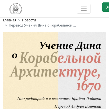
В
Главная
Новости
Перевод Учения Дина о корабельной …