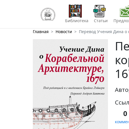
Библиотека
Статьи
Предло
Главная
Новости
Перевод Учения Дина о 
Пе
ко
16
Авто
Ссыл
0
комме