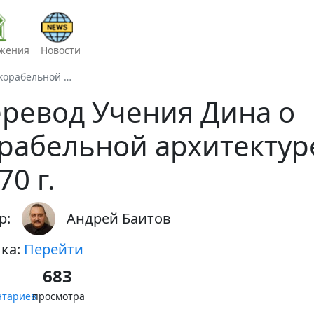
жения
Новости
корабельной …
ревод Учения Дина о
рабельной архитектур
70 г.
р:
Андрей Баитов
ка:
Перейти
683
нтариев
просмотра