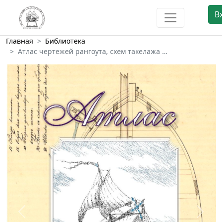
В
Главная
Библиотека
Атлас чертежей рангоута, схем такелажа …
Предыдущий
След